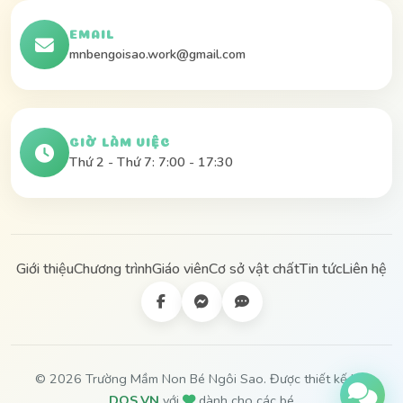
EMAIL
mnbengoisao.work@gmail.com
GIỜ LÀM VIỆC
Thứ 2 - Thứ 7: 7:00 - 17:30
Giới thiệu
Chương trình
Giáo viên
Cơ sở vật chất
Tin tức
Liên hệ
© 2026 Trường Mầm Non Bé Ngôi Sao. Được thiết kế bởi
DOS.VN
với
dành cho các bé