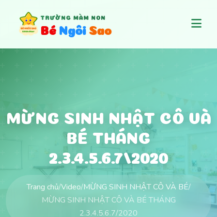
TRƯỜNG MẦM NON
B
é
N
g
ô
i
S
a
o
MỪNG SINH NHẬT CÔ VÀ
BÉ THÁNG
2.3.4.5.6.7/2020
Trang chủ
/
Video
/
MỪNG SINH NHẬT CÔ VÀ BÉ
/
MỪNG SINH NHẬT CÔ VÀ BÉ THÁNG
2.3.4.5.6.7/2020