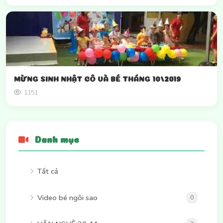
MỪNG SINH NHẬT CÔ VÀ BÉ THÁNG 10/2019
1151
Danh mục
Tất cả
Video bé ngôi sao
0