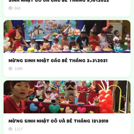
843
MỪNG SINH NHẬT CÁC BÉ THÁNG 2+3/2021
1085
MỪNG SINH NHẬT CÔ VÀ BÉ THÁNG 12/2019
1127