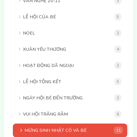
VĂN NGHỆ 20-11
3
LỄ HỘI CỦA BÉ
5
NOEL
2
XUÂN YÊU THƯƠNG
4
HOẠT ĐỘNG DÃ NGOẠI
2
LỄ HỘI TỔNG KẾT
5
NGÀY HỘI BÉ ĐẾN TRƯỜNG
2
VUI HỘI TRĂNG RẰM
6
MỪNG SINH NHẬT CÔ VÀ BÉ
11