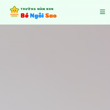
TRƯỜNG MẦM NON
B
é
N
g
ô
i
S
a
o