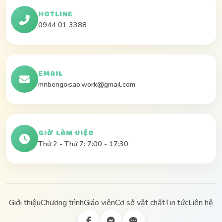
HOTLINE
0944 01 3388
EMAIL
mnbengoisao.work@gmail.com
GIỜ LÀM VIỆC
Thứ 2 - Thứ 7: 7:00 - 17:30
Giới thiệu
Chương trình
Giáo viên
Cơ sở vật chất
Tin tức
Liên hệ