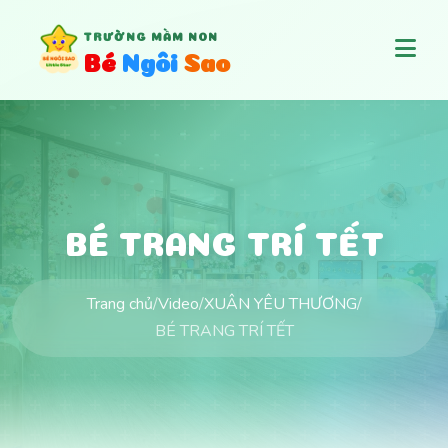
TRƯỜNG MẦM NON
B
é
N
g
ô
i
S
a
o
BÉ TRANG TRÍ TẾT
Trang chủ
/
Video
/
XUÂN YÊU THƯƠNG
/
BÉ TRANG TRÍ TẾT