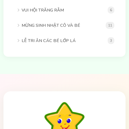
VUI HỘI TRĂNG RẰM
6
MỪNG SINH NHẬT CÔ VÀ BÉ
11
LỄ TRI ÂN CÁC BÉ LỚP LÁ
3