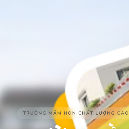
HỌC TẬP VUI VẺ