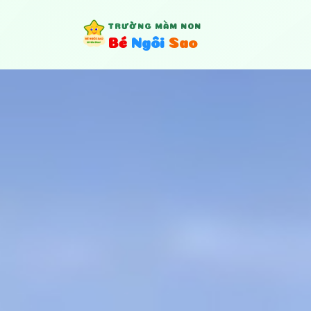
TRƯỜNG MẦM NON
B
é
N
g
ô
i
S
a
o